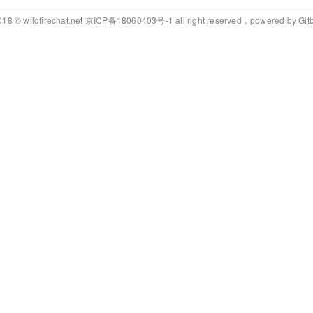
018 © wildfirechat.net 京ICP备18060403号-1 all right reserved，powered by Git