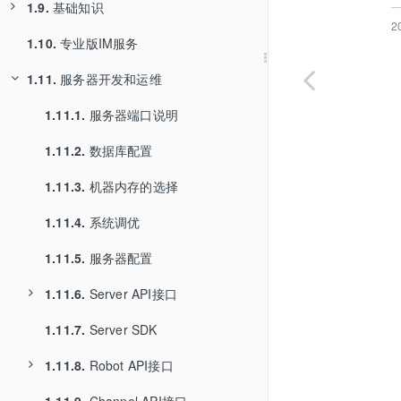
1.9.
1.6.3.
基础知识
Web试用
2
1.10.
1.6.4.
1.9.1.
专业版IM服务
小程序试用
功能特性
1.11.
1.6.5.
1.9.2.
服务器开发和运维
试用专业版和Web/小程序
SDK与客户端的关系
1.6.6.
1.9.3.
1.11.1.
音视频高级版
用户
服务器端口说明
1.6.7.
1.9.4.
1.11.2.
朋友圈
SDK的功能
数据库配置
1.6.8.
1.9.5.
1.11.3.
鸿蒙SDK试用
连接
机器内存的选择
1.9.6.
1.11.4.
会话
系统调优
1.9.7.
1.11.5.
消息
服务器配置
1.9.8.
1.11.6.
消息内容
Server API接口
1.9.9.
1.11.7.
1.11.6.1.
消息负载
Server SDK
用户
1.9.10.
1.11.8.
1.11.6.2.
存储与同步
Robot API接口
用户关系