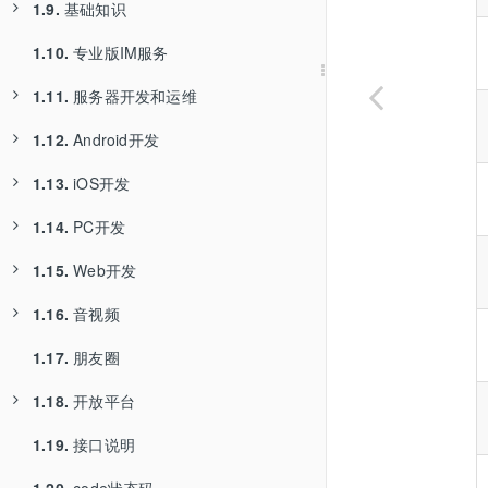
1.9.
1.6.3.
基础知识
Web试用
1.10.
1.6.4.
1.9.1.
专业版IM服务
小程序试用
功能特性
1.11.
1.6.5.
1.9.2.
服务器开发和运维
试用专业版和Web/小程序
SDK与客户端的关系
1.12.
1.6.6.
1.9.3.
1.11.1.
Android开发
音视频高级版
用户
服务器端口说明
1.13.
1.6.7.
1.9.4.
1.11.2.
1.12.1.
iOS开发
朋友圈
SDK的功能
数据库配置
代码编译与工程说明
1.14.
1.6.8.
1.9.5.
1.11.3.
1.12.2.
1.13.1.
PC开发
鸿蒙SDK试用
连接
机器内存的选择
ChatClient简介
代码编译与工程说明
1.15.
1.9.6.
1.11.4.
1.12.3.
1.13.2.
1.14.1.
Web开发
会话
系统调优
ChatUIKit简介
ChatClient简介
二次开发
1.16.
1.9.7.
1.11.5.
1.12.4.
1.13.3.
1.15.1.
音视频
消息
服务器配置
WildfireChat简介
ChatUIKit简介
Web配置
1.17.
1.9.8.
1.11.6.
1.12.5.
1.13.4.
1.15.2.
1.16.1.
朋友圈
消息内容
Server API接口
集成说明
WildfireChat简介
IM服务配置
TURN服务
1.18.
1.9.9.
1.11.7.
1.12.6.
1.13.5.
1.15.3.
1.16.2.
开放平台
1.11.6.1.
消息负载
Server SDK
推送集成
集成说明
二次开发
UDP端口连通性检查
用户
1.19.
1.9.10.
1.11.8.
1.13.6.
1.18.1.
接口说明
1.11.6.2.
存储与同步
Robot API接口
推送集成
概述
用户关系