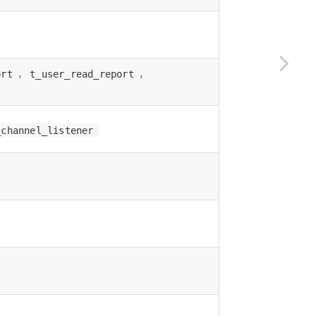
,
,
ort
t_user_read_report
_channel_listener