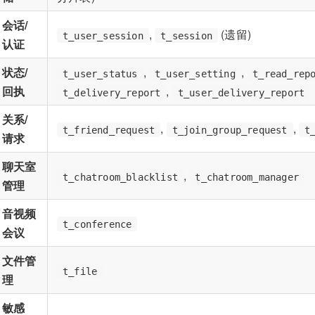
会话/
,
(遗留)
t_user_session
t_session
认证
状态/
,
,
t_user_status
t_user_setting
t_read_rep
回执
,
t_delivery_report
t_user_delivery_report
关系/
,
,
t_friend_request
t_join_group_request
t
请求
聊天室
,
t_chatroom_blacklist
t_chatroom_manager
管理
音视频
t_conference
会议
文件管
t_file
理
敏感