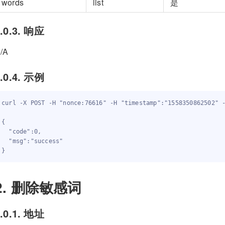
words
list
是
.0.3. 响应
/A
.0.4. 示例
curl -X POST -H "nonce:76616" -H "timestamp":"1558350862502" -
{

  "code":0,

  "msg":"success"

2. 删除敏感词
.0.1. 地址