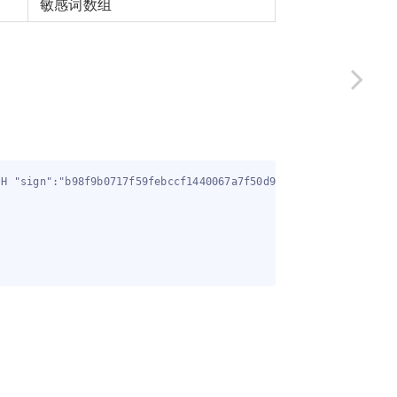
敏感词数组
H "sign":"b98f9b0717f59febccf1440067a7f50d9b31bdde" -H "Conten