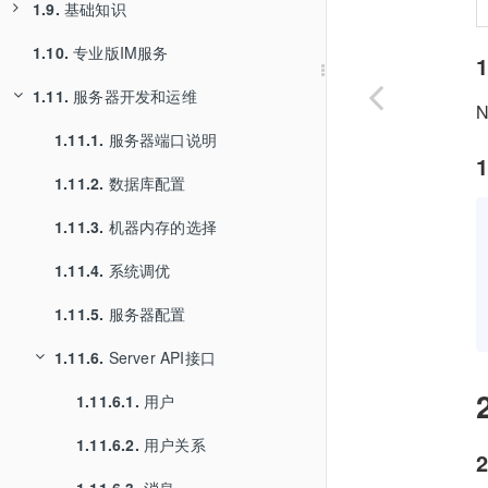
1.9.
1.6.3.
基础知识
Web试用
1.10.
1.6.4.
1.9.1.
专业版IM服务
小程序试用
功能特性
1
1.11.
1.6.5.
1.9.2.
服务器开发和运维
试用专业版和Web/小程序
SDK与客户端的关系
N
1.6.6.
1.9.3.
1.11.1.
音视频高级版
用户
服务器端口说明
1
1.6.7.
1.9.4.
1.11.2.
朋友圈
SDK的功能
数据库配置
1.6.8.
1.9.5.
1.11.3.
鸿蒙SDK试用
连接
机器内存的选择
1.9.6.
1.11.4.
会话
系统调优
1.9.7.
1.11.5.
消息
服务器配置
1.9.8.
1.11.6.
消息内容
Server API接口
1.9.9.
1.11.6.1.
消息负载
用户
1.9.10.
1.11.6.2.
存储与同步
用户关系
2