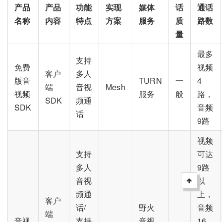
产品
产品
功能
实现
媒体
话
通话
名称
内容
特点
方案
服务
质
路数
量
最多
支持
免费
视频
客户
多人
版音
TURN
一
4
端
音视
Mesh
视频
服务
般
路，
SDK
频通
SDK
音频
话
9路
视频
支持
可达
多人
9路
音视
以
频通
上，
客户
话/
野火
音频
端
音视
支持
音视
16