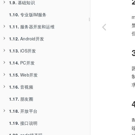
1.9.
1.6.3.
基础知识
Web试用
1.10.
1.6.4.
1.9.1.
专业版IM服务
小程序试用
功能特性
1.11.
1.6.5.
1.9.2.
服务器开发和运维
试用专业版和Web/小程序
SDK与客户端的关系
1.12.
1.6.6.
1.9.3.
1.11.1.
Android开发
音视频高级版
用户
服务器端口说明
1.13.
1.6.7.
1.9.4.
1.11.2.
1.12.1.
iOS开发
朋友圈
SDK的功能
数据库配置
代码编译与工程说明
1.14.
1.6.8.
1.9.5.
1.11.3.
1.12.2.
1.13.1.
PC开发
鸿蒙SDK试用
连接
机器内存的选择
ChatClient简介
代码编译与工程说明
1.15.
1.9.6.
1.11.4.
1.12.3.
1.13.2.
1.14.1.
Web开发
会话
系统调优
ChatUIKit简介
ChatClient简介
二次开发
1.16.
1.9.7.
1.11.5.
1.12.4.
1.13.3.
1.15.1.
音视频
消息
服务器配置
WildfireChat简介
ChatUIKit简介
Web配置
1.17.
1.9.8.
1.11.6.
1.12.5.
1.13.4.
1.15.2.
1.16.1.
朋友圈
消息内容
Server API接口
集成说明
WildfireChat简介
IM服务配置
TURN服务
1.18.
1.9.9.
1.11.7.
1.12.6.
1.13.5.
1.15.3.
1.16.2.
开放平台
1.11.6.1.
消息负载
Server SDK
推送集成
集成说明
二次开发
UDP端口连通性检查
用户
1.19.
1.9.10.
1.11.8.
1.13.6.
1.18.1.
接口说明
1.11.6.2.
存储与同步
Robot API接口
推送集成
概述
用户关系